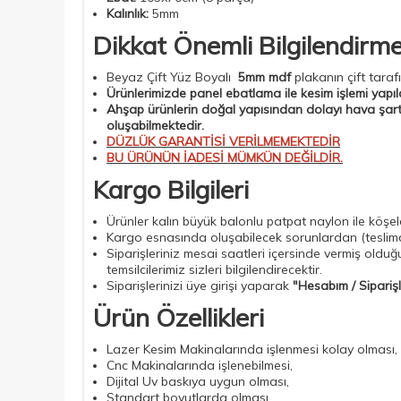
Kalınlık:
5mm
Dikkat Önemli Bilgilendirm
Beyaz Çift Yüz Boyalı
5mm mdf
plakanın çift taraf
Ürünlerimizde panel ebatlama ile kesim işlemi yapı
Ahşap ürünlerin doğal yapısından dolayı hava şart
oluşabilmektedir.
DÜZLÜK GARANTİSİ VERİLMEMEKTEDİR
BU ÜRÜNÜN İADESİ MÜMKÜN DEĞİLDİR.
Kargo Bilgileri
Ürünler kalın büyük balonlu patpat naylon ile köşe
Kargo esnasında oluşabilecek sorunlardan (
teslim
Siparişleriniz mesai saatleri içersinde vermiş oldu
temsilcilerimiz sizleri bilgilendirecektir.
Siparişlerinizi üye girişi yaparak
"Hesabım / Sipariş
Ürün Özellikleri
Lazer Kesim Makinalarında işlenmesi kolay olması,
Cnc Makinalarında işlenebilmesi,
Dijital Uv baskıya uygun olması,
Standart boyutlarda olması,