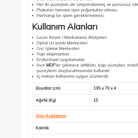
Her iki yüzeyinin de zımparalanmış ve pürüzsüz ol
Plakanın tamamı aynı yoğunlukta olması,
Herhangi bir işlem gerektirmemesi,
Kullanım Alanları
Lazer Kesim / Markalama Atölyeleri
Dijital Uv baskı Merkezleri
Cnc İşleme Merkezleri
Yapı ekipmanları
Endüstriyel uygulamalar
İnce
MDF
'ler çekmece altlıkları, kapı yüzeyleri, mob
yüzeylerin oluşturulmasında kullanılır.
İç mekan kullanıma uygun ürünlerdir.
Boyutlar (cm)
105 x 70 x 4
Ağırlık (Kg)
15
Ürün Açıklaması
Kalınlık