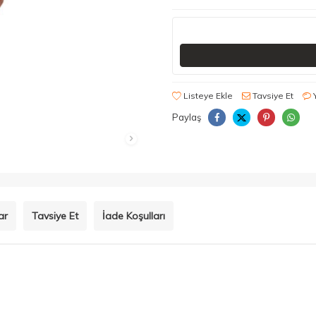
Listeye Ekle
Tavsiye Et
Paylaş
ar
Tavsiye Et
İade Koşulları