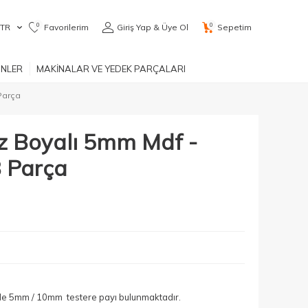
0
0
TR
Favorilerim
Giriş Yap & Üye Ol
Sepetim
ÜNLER
MAKİNALAR VE YEDEK PARÇALARI
Parça
üz Boyalı 5mm Mdf -
 Parça
yle 5mm / 10mm testere payı bulunmaktadır.