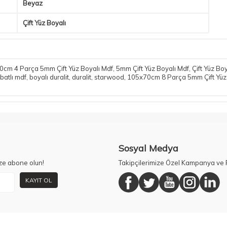
Beyaz
Çift Yüz Boyalı
cm 4 Parça 5mm Çift Yüz Boyalı Mdf
,
5mm Çift Yüz Boyalı Mdf
,
Çift Yüz Bo
batlı mdf
,
boyalı duralit
,
duralit
,
starwood
,
105x70cm 8 Parça 5mm Çift Yüz
Sosyal Medya
ze abone olun!
Takipçilerimize Özel Kampanya ve F
KAYIT OL