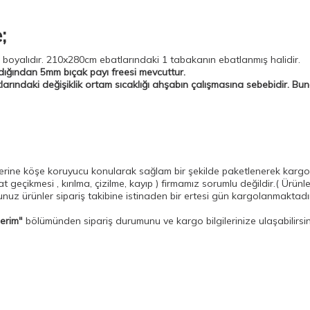
e;
ı boyalıdır. 210x280cm ebatlarındaki 1 tabakanın ebatlanmış halidir.
ldığından 5mm bıçak payı freesi mevcuttur.
larındaki değişiklik ortam sıcaklığı ahşabın çalışmasına sebebidir.
lerine köşe koruyucu konularak sağlam bir şekilde paketlenerek kargo
at geçikmesi ,
kırılma, çizilme, kayıp ) firmamız sorumlu değildir.( Ürünler
ğunuz ürünler sipariş takibine istinaden bir ertesi gün kargolanmakta
lerim"
bölümünden sipariş durumunu ve kargo bilgilerinize ulaşabilirsin