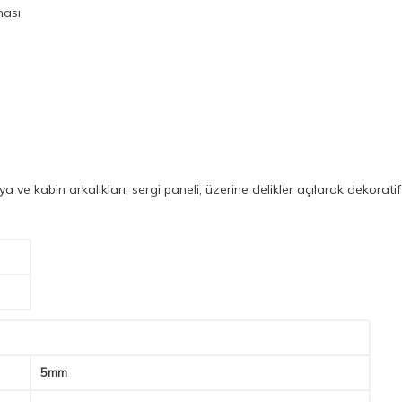
ması
ilya ve kabin arkalıkları, sergi paneli, üzerine delikler açılarak dekorat
5mm