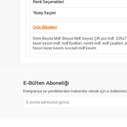
Renk Seçenekleri
Yüzey Seçimi
Ürün Etiketleri
5mm Beyaz Mdf
,
Beyaz Mdf
,
beyaz Çift yüz mdf
,
105x70
lazer kesim mdf
,
mdf fiyatları
,
renkli mdf
,
mdf çeşitleri
,
e
fason lazer kesim
,
kocaeli mdf kesim
E-Bülten Aboneliği
Kampanya ve yeniliklerden haberdar olmak için e-bültenimi