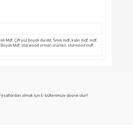
yalı Mdf
,
Çift yüz boyalı duralit
,
5mm mdf
,
kalın mdf
,
mdf
,
 Boyalı Mdf
,
starwood orman ürünleri
,
starwood mdf
,
ırsatlardan olmak için E-bültenimize abone olun!