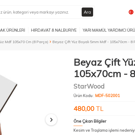
Ara
AK ÜRÜNLERİ
HIRDAVAT & NALBURİYE
YARI MAMÜL YARDIMCI ÜR
üz Mdf 105x70 Cm (8 Parça)
Beyaz Çift Yüz Boyalı 5mm Mdf - 105x70cm - 8 
Beyaz Çift Y
105x70cm - 8
StarWood
Ürün Kodu :
MDF-502001
480,00
TL
Öne Çıkan Bilgiler
Kesim ve Traşlama işlemi nedeni