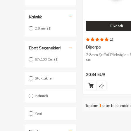
Kalınlık
Tükendi
2.8mm
(1)
(1)
Diporpa
Ebat Seçenekleri
2.8mm Şeffaf Pleksiglas
67x100 Cm
(1)
cm
20,34
EUR
Stoktakiler
İndirimli
Toplam
1
ürün bulunmakta
Yeni