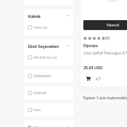
Kalınlık
Tükendi
2mm
(1)
(0)
Diporpa
Ebat Seçenekleri
2mm Şeffaf Pleksiglas 6
67x100 Cm
(1)
25,03
USD
Stoktakiler
İndirimli
Toplam
1
ürün bulunmakta
Yeni