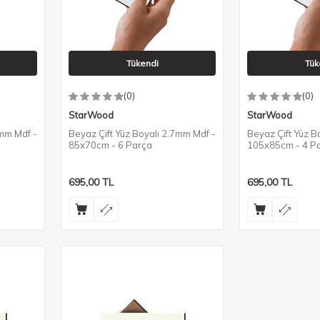
Tükendi
Tük
(0)
(0)
StarWood
StarWood
7mm Mdf -
Beyaz Çift Yüz Boyalı 2.7mm Mdf -
Beyaz Çift Yüz B
85x70cm - 6 Parça
105x85cm - 4 P
695,00
TL
695,00
TL