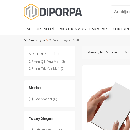
MDF ÜRÜNLERİ
AKRİLİK & ABS PLAKALAR
KONTRPL
Anasayfa
2.7mm Beyaz Mdf
MDF ÜRÜNLERİ
(6)
2.7mm Çift Yüz Mdf
(3)
2.7mm Tek Yüz Mdf
(3)
Marka
StarWood
(6)
Yüzey Seçimi
Çift Yüz Boyalı
(3)