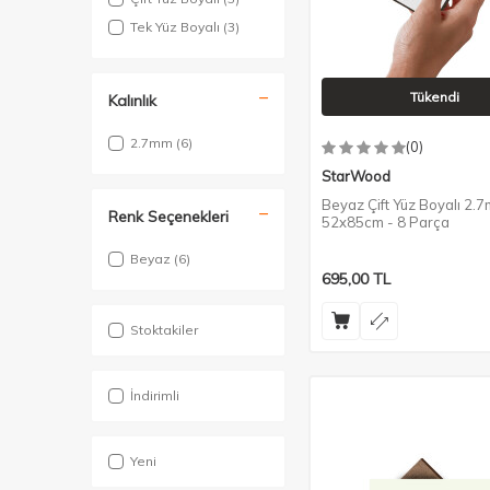
Tek Yüz Boyalı
(3)
Tükendi
Kalınlık
2.7mm
(6)
(0)
StarWood
Beyaz Çift Yüz Boyalı 2.
Renk Seçenekleri
52x85cm - 8 Parça
Beyaz
(6)
695,00
TL
Stoktakiler
İndirimli
Yeni