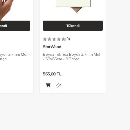
endi
Tükendi
(0)
StarWood
oyalı 2.7mm Mdf -
Beyaz Tek Yüz Boyalı 2.7mm Mdf
arça
- 52x85cm - 8 Parça
565,00
TL