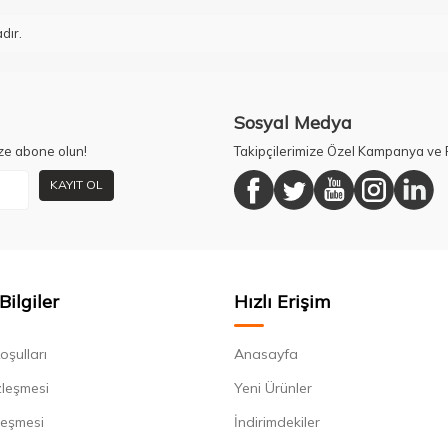
dır.
Sosyal Medya
ze abone olun!
Takipçilerimize Özel Kampanya ve F
KAYIT OL
Bilgiler
Hızlı Erişim
oşulları
Anasayfa
zleşmesi
Yeni Ürünler
leşmesi
İndirimdekiler