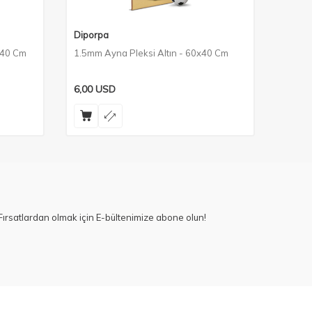
Diporpa
Dipor
x40 Cm
1.5mm Ayna Pleksi Altın - 60x40 Cm
1.5mm 
6,00
USD
3,60
U
ırsatlardan olmak için E-bültenimize abone olun!