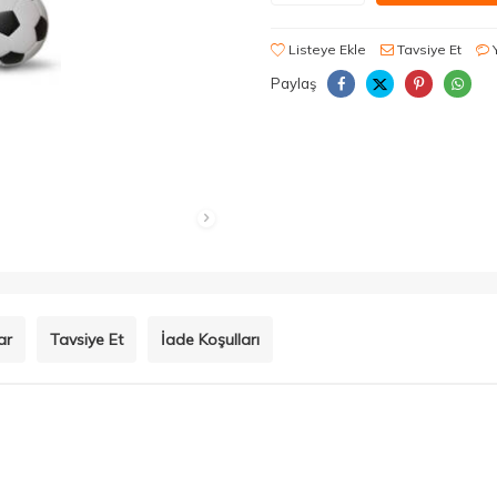
Listeye Ekle
Tavsiye Et
Paylaş
ar
Tavsiye Et
İade Koşulları