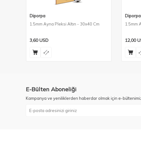
Diporpa
Diporpa
 Cm
1.5mm Ayna Pleksi Altın - 30x40 Cm
1.5mm A
3,60
USD
12,00
U
E-Bülten Aboneliği
Kampanya ve yeniliklerden haberdar olmak için e-bültenimi