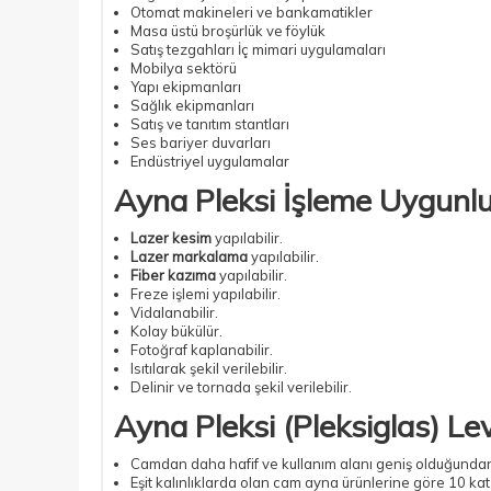
Otomat makineleri ve bankamatikler
Masa üstü broşürlük ve föylük
Satış tezgahları İç mimari uygulamaları
Mobilya sektörü
Yapı ekipmanları
Sağlık ekipmanları
Satış ve tanıtım stantları
Ses bariyer duvarları
Endüstriyel uygulamalar
Ayna Pleksi İşleme Uygunl
Lazer kesim
yapılabilir.
Lazer markalama
yapılabilir.
Fiber kazıma
yapılabilir.
Freze işlemi yapılabilir.
Vidalanabilir.
Kolay bükülür.
Fotoğraf kaplanabilir.
Isıtılarak şekil verilebilir.
Delinir ve tornada şekil verilebilir.
Ayna Pleksi
(Pleksiglas) Le
Camdan daha hafif ve kullanım alanı geniş olduğundan 
Eşit kalınlıklarda olan cam ayna ürünlerine göre 10 kat