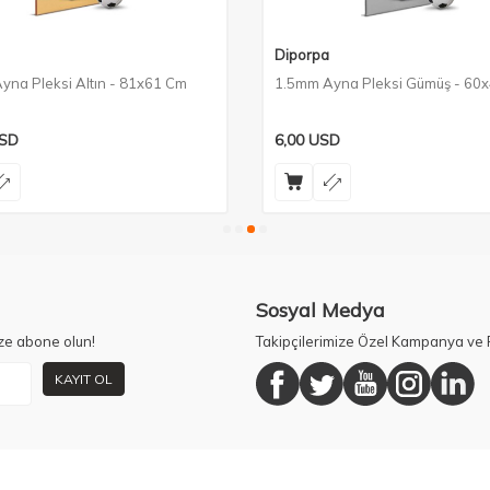
Diporpa
yna Pleksi Altın - 81x61 Cm
1.5mm Ayna Pleksi Gümüş - 60
SD
6,00
USD
Sosyal Medya
ze abone olun!
Takipçilerimize Özel Kampanya ve F
KAYIT OL