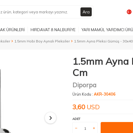
Ara
AK ÜRÜNLERİ
HIRDAVAT & NALBURİYE
YARI MAMÜL YARDIMCI ÜR
ksiler
1.5mm Hobi Boy Aynalı Pleksiler
1.5mm Ayna Pleksi Gümüş - 30x4
1.5mm Ayna P
Cm
Diporpa
Ürün Kodu :
AKR-30406
3,60
USD
ADET