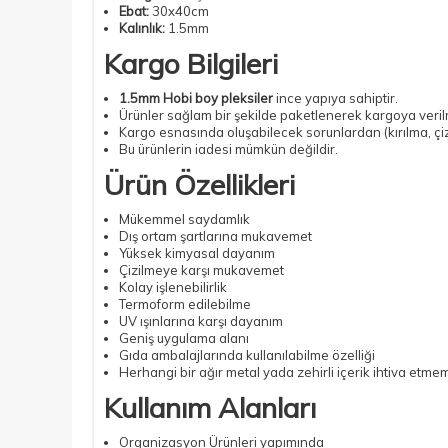
Ebat:
30x40cm
Kalınlık:
1.5mm
Kargo Bilgileri
1.5mm Hobi boy pleksiler
ince yapıya sahiptir.
Ürünler sağlam bir şekilde paketlenerek kargoya veril
Kargo esnasında oluşabilecek sorunlardan (kırılma, çiz
Bu ürünlerin iadesi mümkün değildir.
Ürün Özellikleri
Mükemmel saydamlık
Dış ortam şartlarına mukavemet
Yüksek kimyasal dayanım
Çizilmeye karşı mukavemet
Kolay işlenebilirlik
Termoform edilebilme
UV ışınlarına karşı dayanım
Geniş uygulama alanı
Gıda ambalajlarında kullanılabilme özelliği
Herhangi bir ağır metal yada zehirli içerik ihtiva etme
Kullanım Alanları
Organizasyon Ürünleri yapımında