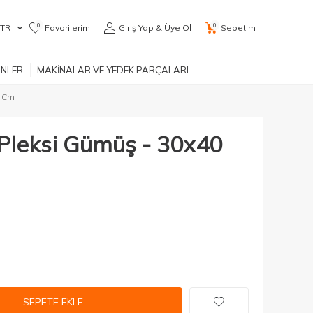
0
0
TR
Favorilerim
Giriş Yap & Üye Ol
Sepetim
ÜNLER
MAKİNALAR VE YEDEK PARÇALARI
0 Cm
leksi Gümüş - 30x40
SEPETE EKLE