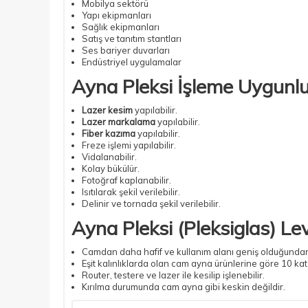
Mobilya sektörü
Yapı ekipmanları
Sağlık ekipmanları
Satış ve tanıtım stantları
Ses bariyer duvarları
Endüstriyel uygulamalar
Ayna Pleksi İşleme Uygunl
Lazer kesim
yapılabilir.
Lazer markalama
yapılabilir.
Fiber kazıma
yapılabilir.
Freze işlemi yapılabilir.
Vidalanabilir.
Kolay bükülür.
Fotoğraf kaplanabilir.
Isıtılarak şekil verilebilir.
Delinir ve tornada şekil verilebilir.
Ayna Pleksi
(Pleksiglas) Le
Camdan daha hafif ve kullanım alanı geniş olduğundan 
Eşit kalınlıklarda olan cam ayna ürünlerine göre 10 kat
Router, testere ve lazer ile kesilip işlenebilir.
Kırılma durumunda cam ayna gibi keskin değildir.