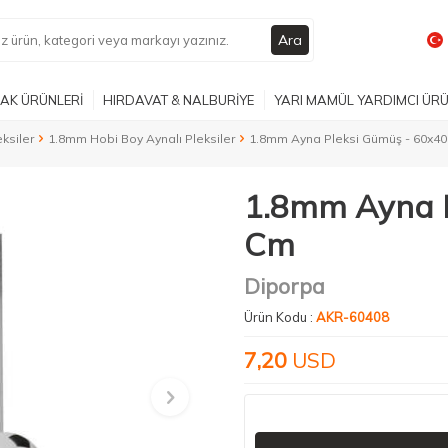
Ara
AK ÜRÜNLERİ
HIRDAVAT & NALBURİYE
YARI MAMÜL YARDIMCI ÜR
ksiler
1.8mm Hobi Boy Aynalı Pleksiler
1.8mm Ayna Pleksi Gümüş - 60x4
1.8mm Ayna P
Cm
Diporpa
Ürün Kodu :
AKR-60408
7,20
USD