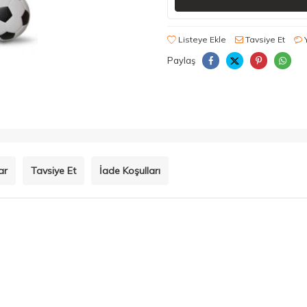
Listeye Ekle
Tavsiye Et
Paylaş
ar
Tavsiye Et
İade Koşulları