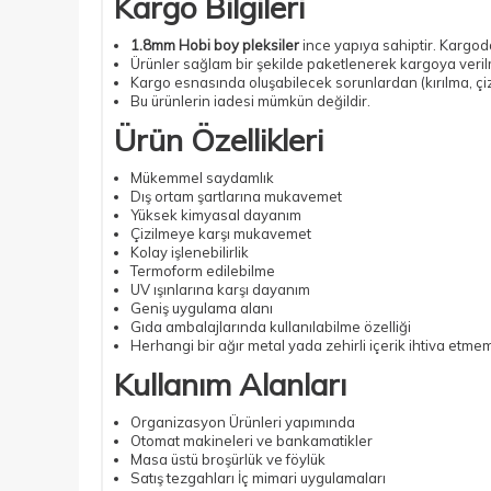
Kargo Bilgileri
1.8mm Hobi boy pleksiler
ince yapıya sahiptir. Kargo
Ürünler sağlam bir şekilde paketlenerek kargoya veril
Kargo esnasında oluşabilecek sorunlardan (kırılma, çiz
Bu ürünlerin iadesi mümkün değildir.
Ürün Özellikleri
Mükemmel saydamlık
Dış ortam şartlarına mukavemet
Yüksek kimyasal dayanım
Çizilmeye karşı mukavemet
Kolay işlenebilirlik
Termoform edilebilme
UV ışınlarına karşı dayanım
Geniş uygulama alanı
Gıda ambalajlarında kullanılabilme özelliği
Herhangi bir ağır metal yada zehirli içerik ihtiva etme
Kullanım Alanları
Organizasyon Ürünleri yapımında
Otomat makineleri ve bankamatikler
Masa üstü broşürlük ve föylük
Satış tezgahları İç mimari uygulamaları