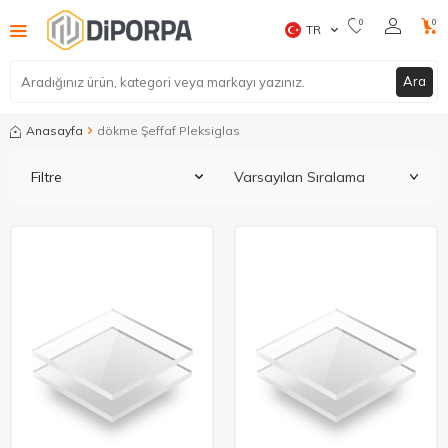
0
0
TR
Ara
Anasayfa
dökme Şeffaf Pleksiglas
Filtre