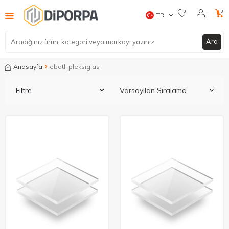
0
0
TR
Ara
Anasayfa
ebatlı pleksiglas
Filtre