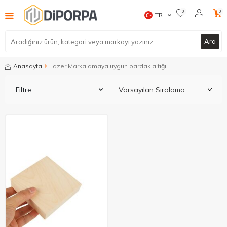
0
0
TR
Ara
Anasayfa
Lazer Markalamaya uygun bardak altığı
Filtre