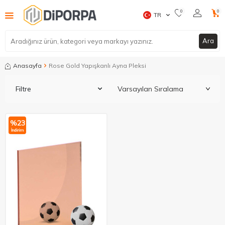
0
0
TR
Ara
Anasayfa
Rose Gold Yapışkanlı Ayna Pleksi
Filtre
%
23
İndirim