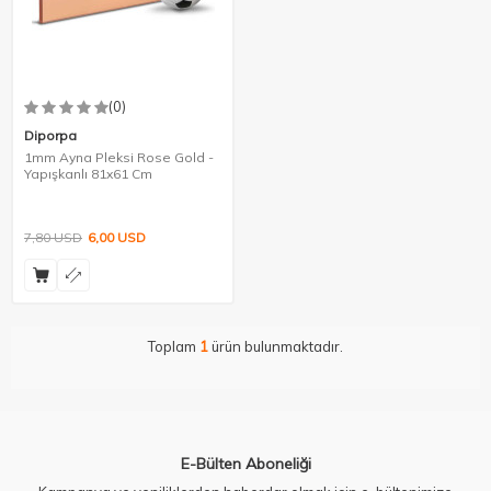
(0)
Diporpa
1mm Ayna Pleksi Rose Gold -
Yapışkanlı 81x61 Cm
7,80
USD
6,00
USD
Toplam
1
ürün bulunmaktadır.
E-Bülten Aboneliği