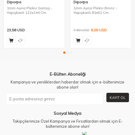
Diporpa
Diporpa
1mm Ayna Pleksi Gümüş -
1mm Ayna Pleksi Bronz -
Yapışkanlı 122x244 Cm
Yapışkanlı 81x61 Cm
23,58
USD
7,80
USD
6,00
USD
E-Bülten Aboneliği
Kampanya ve yeniliklerden haberdar olmak için e-bültenimize
abone olun!
KAYIT OL
Sosyal Medya
Takipçilerimize Özel Kampanya ve Fırsatlardan olmak için E-
bültenimize abone olun!