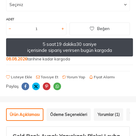
ADET
Beğen
5 saat
19 dakika
30 saniye
içerisinde sipariş verirsen bugün kargoda
08.08.2026
tarihine kadar kargoda
Listeye Ekle
Tavsiye Et
Yorum Yap
Fiyat Alarmı
Paylaş
Ürün Açıklaması
Ödeme Seçenekleri
Yorumlar (1)
Tav