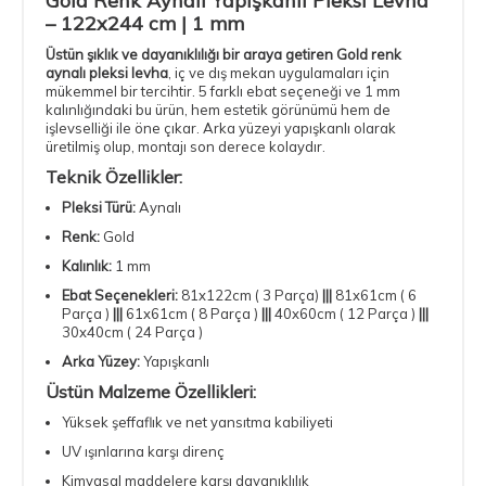
Gold Renk Aynalı Yapışkanlı Pleksi Levha
– 122x244 cm | 1 mm
Üstün şıklık ve dayanıklılığı bir araya getiren Gold renk
aynalı pleksi levha
, iç ve dış mekan uygulamaları için
mükemmel bir tercihtir. 5 farklı ebat seçeneği ve 1 mm
kalınlığındaki bu ürün, hem estetik görünümü hem de
işlevselliği ile öne çıkar. Arka yüzeyi yapışkanlı olarak
üretilmiş olup, montajı son derece kolaydır.
Teknik Özellikler:
Pleksi Türü:
Aynalı
Renk:
Gold
Kalınlık:
1 mm
Ebat Seçenekleri:
81x122cm ( 3 Parça)
|||
81x61cm ( 6
Parça )
|||
61x61cm ( 8 Parça )
|||
40x60cm ( 12 Parça )
|||
30x40cm ( 24 Parça )
Arka Yüzey:
Yapışkanlı
Üstün Malzeme Özellikleri:
Yüksek şeffaflık ve net yansıtma kabiliyeti
UV ışınlarına karşı direnç
Kimyasal maddelere karşı dayanıklılık