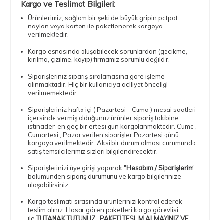
Kargo ve Teslimat Bilgileri:
Ürünlerimiz, sağlam bir şekilde büyük gripin patpat
naylon veya karton ile paketlenerek kargoya
verilmektedir.
Kargo esnasında oluşabilecek sorunlardan (gecikme,
kırılma, çizilme, kayıp) firmamız sorumlu değildir.
Siparişleriniz sipariş sıralamasına göre işleme
alınmaktadır. Hiç bir kullanıcıya aciliyet önceliği
verilmemektedir.
Siparişleriniz hafta içi ( Pazartesi - Cuma ) mesai saatleri
içersinde vermiş olduğunuz ürünler sipariş takibine
istinaden en geç bir ertesi gün kargolanmaktadır. Cuma ,
Cumartesi , Pazar verilen siparişler Pazartesi günü
kargaya verilmektedir. Aksi bir durum olması durumunda
satış temsilcilerimiz sizleri bilgilendirecektir.
Siparişlerinizi üye girişi yaparak "
Hesabım / Siparişlerim
"
bölümünden sipariş durumunu ve kargo bilgilerinize
ulaşabilirsiniz.
Kargo teslimatı sırasında ürünlerinizi kontrol ederek
teslim alınız. Hasar gören paketleri kargo görevlisi
ile
TUTANAK TUTUNUZ , PAKETİ TESLİM ALMAYINIZ VE