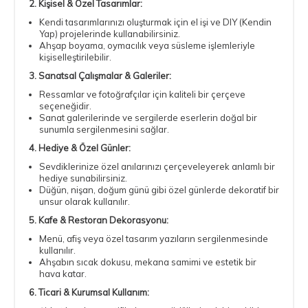
2. Kişisel & Özel Tasarımlar:
Kendi tasarımlarınızı oluşturmak için el işi ve DIY (Kendin
Yap) projelerinde kullanabilirsiniz.
Ahşap boyama, oymacılık veya süsleme işlemleriyle
kişiselleştirilebilir.
3. Sanatsal Çalışmalar & Galeriler:
Ressamlar ve fotoğrafçılar için kaliteli bir çerçeve
seçeneğidir.
Sanat galerilerinde ve sergilerde eserlerin doğal bir
sunumla sergilenmesini sağlar.
4. Hediye & Özel Günler:
Sevdiklerinize özel anılarınızı çerçeveleyerek anlamlı bir
hediye sunabilirsiniz.
Düğün, nişan, doğum günü gibi özel günlerde dekoratif bir
unsur olarak kullanılır.
5. Kafe & Restoran Dekorasyonu:
Menü, afiş veya özel tasarım yazıların sergilenmesinde
kullanılır.
Ahşabın sıcak dokusu, mekana samimi ve estetik bir
hava katar.
6. Ticari & Kurumsal Kullanım: