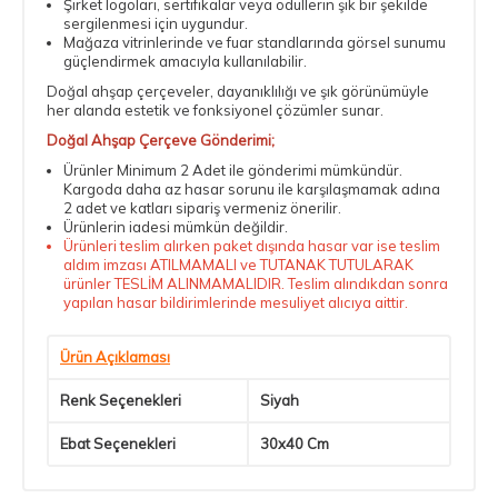
Şirket logoları, sertifikalar veya ödüllerin şık bir şekilde
sergilenmesi için uygundur.
Mağaza vitrinlerinde ve fuar standlarında görsel sunumu
güçlendirmek amacıyla kullanılabilir.
Doğal ahşap çerçeveler, dayanıklılığı ve şık görünümüyle
her alanda estetik ve fonksiyonel çözümler sunar.
Doğal Ahşap Çerçeve Gönderimi;
Ürünler Minimum 2 Adet ile gönderimi mümkündür.
Kargoda daha az hasar sorunu ile karşılaşmamak adına
2 adet ve katları sipariş vermeniz önerilir.
Ürünlerin iadesi mümkün değildir.
Ürünleri teslim alırken paket dışında hasar var ise teslim
aldım imzası ATILMAMALI ve TUTANAK TUTULARAK
ürünler TESLİM ALINMAMALIDIR. Teslim alındıkdan sonra
yapılan hasar bildirimlerinde mesuliyet alıcıya aittir.
Ürün Açıklaması
Renk Seçenekleri
Siyah
Ebat Seçenekleri
30x40 Cm