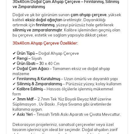
30x40cm Doğal Çam Ahşap Çerçeve – Fırınlanmış, Silinmiş
ve Zımparalanmış
Doğal ve şık bir görünüm sunan
çam
ahşap çerçeve
, yüksek
kaliteli
eksiz doğal ağaçtan
üretilmiştir. Dayanıklılığı
artırmak için
fırınlanmış
, yüzeyi pürüzsüz hale getirilerek
silinmiş ve zımparalanmıştır
. Kalibre işleminden geçmiş olan
bu çerçeve, estetik ve sağlam yapısıyla dikkat çeker.
30x40cm Ahşap Çerçeve Özellikler:
✔
Ürün Tüpü
–
Doğal Ahşap Çerçeve
✔
Rengi
–
Siyah
✔
Ürün Ebatı
– 3
0 x 40 Cm
✔
Doğal Çam Ağacı
– Tamamen eksiz ve doğal ahşap
malzeme
✔
Fırınlanmış & Kurutulmuş
– Uzun ömürlü ve dayanıklı yapı
✔
Silinmiş & Zımparalanmış
– Pürüzsüz yüzey, kolay kullanım
✔
Kalibre Edilmiş
– Hassas ölçülerle işlenmiş mükemmel
form
✔
3mm Mdf
–
2.7mm Tek Yüz Boyalı Beyaz Mdf
üzerine
Süplimasyon , Uv Baskı , Folya Sıvama gibi üretimlerde
kullanıma uygun.
✔
Askı Yeri
–
Timsah Tırtıllı Askı Aparatı
ve Çivata Mevcuttur.
Dekorasyon projeleriniz, sanatsal çerçeveler veya özel
tasarım işleriniz için ideal bir seçimdir. Doğal ahşabın zarif