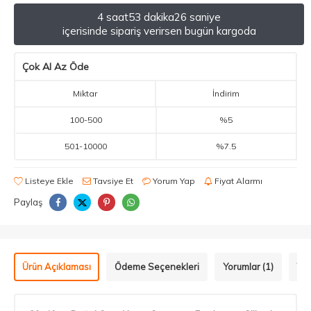
4 saat
53 dakika
26 saniye
içerisinde sipariş verirsen bugün kargoda
Çok Al Az Öde
Miktar
İndirim
100
-
500
%5
501
-
10000
%7.5
Listeye Ekle
Tavsiye Et
Yorum Yap
Fiyat Alarmı
Paylaş
Ürün Açıklaması
Ödeme Seçenekleri
Yorumlar (1)
Tav