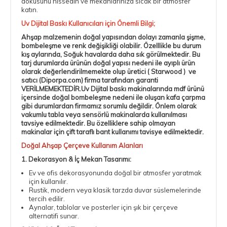
dokusunu hissedin ve mekanlarınıza sıcak bir atmosfer
katın.
Uv Dijital Baskı Kullanıcıları için Önemli Bilgi;
Ahşap malzemenin doğal yapısından dolayı zamanla şişme,
bombeleşme ve renk değişikliği olabilir. Özelllikle bu durum
kış aylarında, Soğuk havalarda daha sık görülmektedir. Bu
tarj durumlarda ürünün doğal yapısı nedeni ile ayıplı ürün
olarak değerlendirilmemekte olup üretici ( Starwood ) ve
satıcı (Diporpa.com) firma tarafından garanti
VERİLMEMEKTEDİR.Uv Dijital baskı makinalarında mdf ürünü
içersinde doğal bombeleşme nedeni ile oluşan kafa çarpma
gibi durumlardan firmamız sorumlu değildir. Önlem olarak
vakumlu tabla veya sensörlü makinalarda kullanılması
tavsiye edilmektedir. Bu özelliklere sahip olmayan
makinalar için
çift taraflı bant
kullanımı tavisye edilmektedir.
Doğal Ahşap Çerçeve Kullanım Alanları
1. Dekorasyon & İç Mekan Tasarımı:
Ev ve ofis dekorasyonunda doğal bir atmosfer yaratmak
için kullanılır.
Rustik, modern veya klasik tarzda duvar süslemelerinde
tercih edilir.
Aynalar, tablolar ve posterler için şık bir çerçeve
alternatifi sunar.