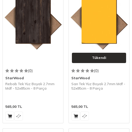
Tükendi
(0)
(0)
StarWood
StarWood
Rebab Tek Yüz Boyalı 2.7mm
Sarı Tek Yüz Boyalı 2.7mm Mdf -
Mdf - 52x85cm - 8 Parça
52x85cm - 8 Parça
565,00
TL
565,00
TL