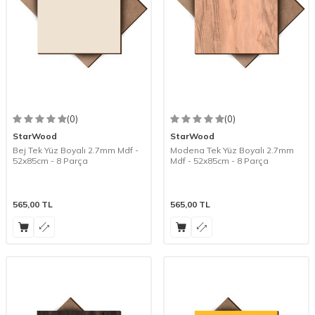
(0)
(0)
StarWood
StarWood
Bej Tek Yüz Boyalı 2.7mm Mdf -
Modena Tek Yüz Boyalı 2.7mm
52x85cm - 8 Parça
Mdf - 52x85cm - 8 Parça
565,00
TL
565,00
TL