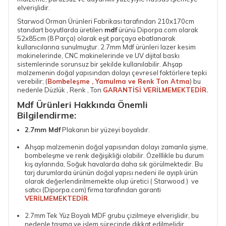
elverişlidir.
Starwod Orman Ürünleri Fabrikası tarafından 210x170cm
standart boyutlarda üretilen
mdf
ürünü Diporpa.com olarak
52x85cm (8 Parça)
olarak eşit parçaya ebatlanarak
kullanıcılarına sunulmuştur.
2.7mm Mdf
ürünleri lazer kesim
makinelerinde, CNC makinelerinde ve UV dijital baskı
sistemlerinde sorunsuz bir şekilde kullanılabilir. Ahşap
malzemenin doğal yapısından dolayı çevresel faktörlere tepki
verebilir; (
Bombeleşme , Yamulma ve Renk Ton Atma
) bu
nedenle Düzlük , Renk , Ton
GARANTİSİ VERİLMEMEKTEDİR.
Mdf Ürünleri Hakkında Önemli
Bilgilendirme:
2.7mm Mdf
Plakanın bir yüzeyi boyalıdır.
Ahşap malzemenin doğal yapısından dolayı zamanla şişme,
bombeleşme ve renk değişikliği olabilir. Özelllikle bu durum
kış aylarında, Soğuk havalarda daha sık görülmektedir. Bu
tarj durumlarda ürünün doğal yapısı nedeni ile ayıplı ürün
olarak değerlendirilmemekte olup üretici ( Starwood ) ve
satıcı (Diporpa.com) firma tarafından garanti
VERİLMEMEKTEDİR
.
2.7mm Tek Yüz Boyalı MDF
grubu çizilmeye elverişlidir, bu
nedenle taşıma ve işlem sürecinde dikkat edilmelidir.