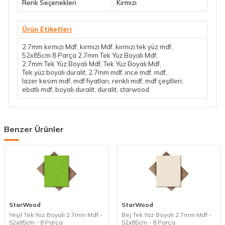
Renk Seçenekleri
Kırmızı
Ürün Etiketleri
2.7mm kırmızı Mdf
,
kırmızı Mdf
,
kırmızı tek yüz mdf
,
52x85cm 8 Parça 2.7mm Tek Yüz Boyalı Mdf
,
2.7mm Tek Yüz Boyalı Mdf
,
Tek Yüz Boyalı Mdf
,
Tek yüz boyalı duralit
,
2.7mm mdf
,
ince mdf
,
mdf
,
lazer kesim mdf
,
mdf fiyatları
,
renkli mdf
,
mdf çeşitleri
,
ebatlı mdf
,
boyalı duralit
,
duralit
,
starwood
Benzer Ürünler
StarWood
StarWood
Yeşil Tek Yüz Boyalı 2.7mm Mdf -
Bej Tek Yüz Boyalı 2.7mm Mdf -
52x85cm - 8 Parça
52x85cm - 8 Parça