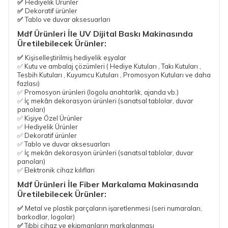
✅
Hediyelik Ürünler
✅
Dekoratif ürünler
✅
Tablo ve duvar aksesuarları
Mdf Ürünleri İle UV Dijital Baskı Makinasında
Üretilebilecek Ürünler:
✅
Kişiselleştirilmiş hediyelik eşyalar
✅ Kutu ve ambalaj çözümleri ( Hediye Kutuları , Takı Kutuları ,
Tesbih Kutuları , Kuyumcu Kutuları , Promosyon Kutuları ve daha
fazlası)
✅ Promosyon ürünleri (logolu anahtarlık, ajanda vb.)
✅ İç mekân dekorasyon ürünleri (sanatsal tablolar, duvar
panoları)
✅ Kişiye Özel Ürünler
✅ Hediyelik Ürünler
✅ Dekoratif ürünler
✅ Tablo ve duvar aksesuarları
✅ İç mekân dekorasyon ürünleri (sanatsal tablolar, duvar
panoları)
✅ Elektronik cihaz kılıfları
Mdf Ürünleri İle Fiber Markalama Makinasında
Üretilebilecek Ürünler:
✅
Metal ve plastik parçaların işaretlenmesi (seri numaraları,
barkodlar, logolar)
✅
Tıbbi cihaz ve ekipmanların markalanması