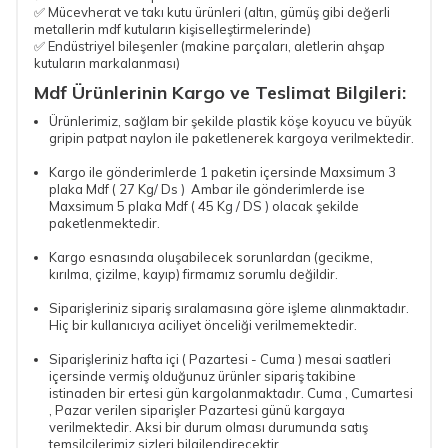
✅ Mücevherat ve takı kutu ürünleri (altın, gümüş gibi değerli
metallerin mdf kutuların kişiselleştirmelerinde)
✅ Endüstriyel bileşenler (makine parçaları, aletlerin ahşap
kutuların markalanması)
Mdf Ürünlerinin Kargo ve Teslimat Bilgileri:
Ürünlerimiz, sağlam bir şekilde plastik köşe koyucu ve büyük
gripin patpat naylon ile paketlenerek kargoya verilmektedir.
Kargo ile gönderimlerde 1 paketin içersinde Maxsimum 3
plaka Mdf ( 27 Kg/ Ds ) Ambar ile gönderimlerde ise
Maxsimum 5 plaka Mdf ( 45 Kg / DS ) olacak şekilde
paketlenmektedir.
Kargo esnasında oluşabilecek sorunlardan (gecikme,
kırılma, çizilme, kayıp) firmamız sorumlu değildir.
Siparişleriniz sipariş sıralamasına göre işleme alınmaktadır.
Hiç bir kullanıcıya aciliyet önceliği verilmemektedir.
Siparişleriniz hafta içi ( Pazartesi - Cuma ) mesai saatleri
içersinde vermiş olduğunuz ürünler sipariş takibine
istinaden bir ertesi gün kargolanmaktadır. Cuma , Cumartesi
, Pazar verilen siparişler Pazartesi günü kargaya
verilmektedir. Aksi bir durum olması durumunda satış
temsilcilerimiz sizleri bilgilendirecektir.