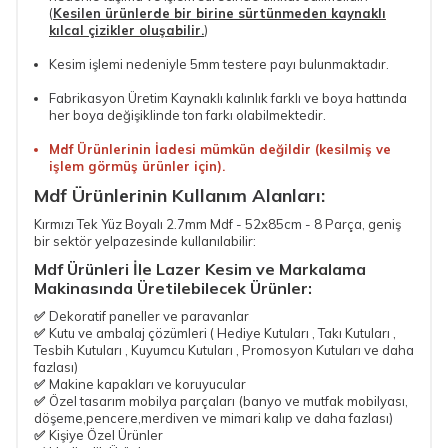
(
Kesilen ürünlerde bir birine sürtünmeden kaynaklı
kılcal çizikler oluşabilir.
)
Kesim işlemi nedeniyle 5mm testere payı bulunmaktadır.
Fabrikasyon Üretim Kaynaklı kalınlık farklı ve boya hattında
her boya değişiklinde ton farkı olabilmektedir.
Mdf Ürünlerinin İadesi mümkün değildir (kesilmiş ve
işlem görmüş ürünler için).
Mdf Ürünlerinin Kullanım Alanları:
Kırmızı Tek Yüz Boyalı 2.7mm Mdf - 52x85cm - 8 Parça
, geniş
bir sektör yelpazesinde kullanılabilir:
Mdf Ürünleri İle Lazer Kesim ve Markalama
Makinasında Üretilebilecek Ürünler:
✅
Dekoratif paneller ve paravanlar
✅
Kutu ve ambalaj çözümleri ( Hediye Kutuları , Takı Kutuları ,
Tesbih Kutuları , Kuyumcu Kutuları , Promosyon Kutuları ve daha
fazlası)
✅
Makine kapakları ve koruyucular
✅
Özel tasarım mobilya parçaları
(banyo ve mutfak mobilyası,
döşeme,pencere,merdiven ve mimari kalıp ve daha fazlası)
✅
Kişiye Özel Ürünler