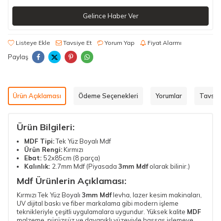
Gelince Haber Ver
Listeye Ekle
Tavsiye Et
Yorum Yap
Fiyat Alarmı
Paylaş
Ürün Açıklaması
Ödeme Seçenekleri
Yorumlar
Tavsiy
Ürün Bilgileri:
MDF Tipi:
Tek Yüz Boyalı Mdf
Ürün Rengi:
Kırmızı
Ebat:
52x85cm (8 parça)
Kalınlık:
2.7mm Mdf (Piyasada
3mm Mdf
olarak bilinir.)
Mdf Ürünlerin Açıklaması:
Kırmızı Tek Yüz Boyalı
3mm Mdf
levha,
lazer kesim makinaları
,
UV dijital baskı ve
fiber markalama
gibi modern işleme
teknikleriyle çeşitli uygulamalara uygundur. Yüksek kalite
MDF
malzeme, pürüzsüz ve dayanıklı yüzeyiyle hassas işlemeye