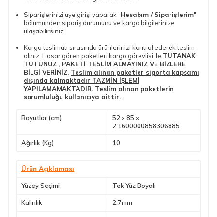
Siparişlerinizi üye girişi yaparak "
Hesabım / Siparişlerim
"
bölümünden sipariş durumunu ve kargo bilgilerinize
ulaşabilirsiniz.
Kargo teslimatı sırasında ürünlerinizi kontrol ederek teslim
alınız. Hasar gören paketleri kargo görevlisi ile
TUTANAK
TUTUNUZ , PAKETİ TESLİM ALMAYINIZ VE BİZLERE
BİLGİ VERİNİZ.
Teslim alınan paketler sigorta kapsamı
dışında kalmaktadır TAZMİN İŞLEMİ
YAPILAMAMAKTADIR. Teslim alınan paketlerin
sorumluluğu kullanıcıya aittir.
Boyutlar (cm)
52 x 85 x
2.1600000858306885
Ağırlık (Kg)
10
Ürün Açıklaması
Yüzey Seçimi
Tek Yüz Boyalı
Kalınlık
2.7mm