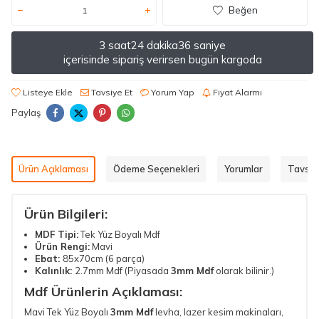
Beğen
3 saat
24 dakika
36 saniye
içerisinde sipariş verirsen bugün kargoda
Listeye Ekle
Tavsiye Et
Yorum Yap
Fiyat Alarmı
Paylaş
Ürün Açıklaması
Ödeme Seçenekleri
Yorumlar
Tavsiy
Ürün Bilgileri:
MDF Tipi:
Tek Yüz Boyalı Mdf
Ürün Rengi:
Mavi
Ebat:
85x70cm (6 parça)
Kalınlık:
2.7mm Mdf (Piyasada
3mm Mdf
olarak bilinir.)
Mdf Ürünlerin Açıklaması:
Mavi Tek Yüz Boyalı
3mm Mdf
levha,
lazer kesim makinaları
,