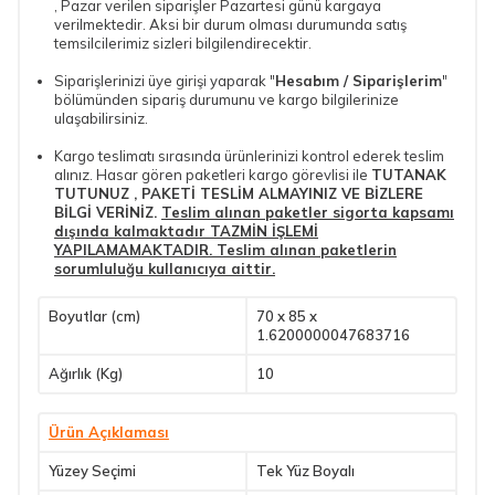
, Pazar verilen siparişler Pazartesi günü kargaya
verilmektedir. Aksi bir durum olması durumunda satış
temsilcilerimiz sizleri bilgilendirecektir.
Siparişlerinizi üye girişi yaparak "
Hesabım / Siparişlerim
"
bölümünden sipariş durumunu ve kargo bilgilerinize
ulaşabilirsiniz.
Kargo teslimatı sırasında ürünlerinizi kontrol ederek teslim
alınız. Hasar gören paketleri kargo görevlisi ile
TUTANAK
TUTUNUZ , PAKETİ TESLİM ALMAYINIZ VE BİZLERE
BİLGİ VERİNİZ.
Teslim alınan paketler sigorta kapsamı
dışında kalmaktadır TAZMİN İŞLEMİ
YAPILAMAMAKTADIR. Teslim alınan paketlerin
sorumluluğu kullanıcıya aittir.
Boyutlar (cm)
70 x 85 x
1.6200000047683716
Ağırlık (Kg)
10
Ürün Açıklaması
Yüzey Seçimi
Tek Yüz Boyalı