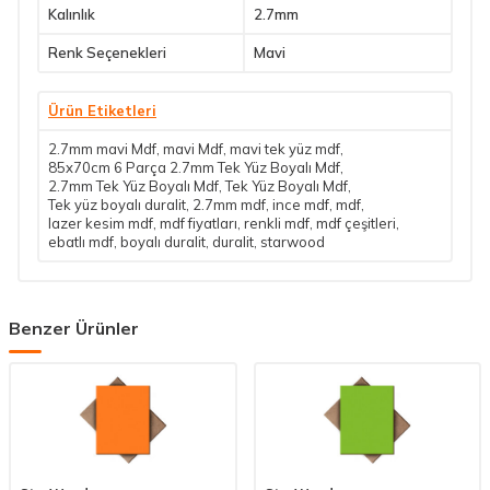
Kalınlık
2.7mm
Renk Seçenekleri
Mavi
Ürün Etiketleri
2.7mm mavi Mdf
,
mavi Mdf
,
mavi tek yüz mdf
,
85x70cm 6 Parça 2.7mm Tek Yüz Boyalı Mdf
,
2.7mm Tek Yüz Boyalı Mdf
,
Tek Yüz Boyalı Mdf
,
Tek yüz boyalı duralit
,
2.7mm mdf
,
ince mdf
,
mdf
,
lazer kesim mdf
,
mdf fiyatları
,
renkli mdf
,
mdf çeşitleri
,
ebatlı mdf
,
boyalı duralit
,
duralit
,
starwood
Benzer Ürünler