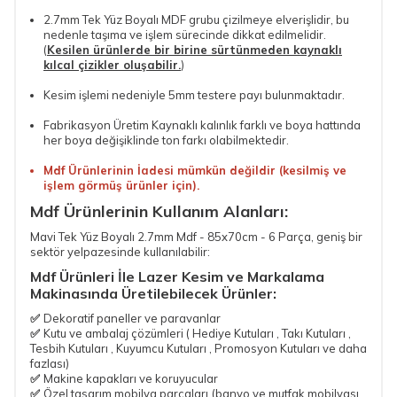
2.7mm Tek Yüz Boyalı MDF
grubu çizilmeye elverişlidir, bu
nedenle taşıma ve işlem sürecinde dikkat edilmelidir.
(
Kesilen ürünlerde bir birine sürtünmeden kaynaklı
kılcal çizikler oluşabilir.
)
Kesim işlemi nedeniyle 5mm testere payı bulunmaktadır.
Fabrikasyon Üretim Kaynaklı kalınlık farklı ve boya hattında
her boya değişiklinde ton farkı olabilmektedir.
Mdf Ürünlerinin İadesi mümkün değildir (kesilmiş ve
işlem görmüş ürünler için).
Mdf Ürünlerinin Kullanım Alanları:
Mavi Tek Yüz Boyalı 2.7mm Mdf - 85x70cm - 6 Parça
, geniş bir
sektör yelpazesinde kullanılabilir:
Mdf Ürünleri İle Lazer Kesim ve Markalama
Makinasında Üretilebilecek Ürünler:
✅
Dekoratif paneller ve paravanlar
✅
Kutu ve ambalaj çözümleri ( Hediye Kutuları , Takı Kutuları ,
Tesbih Kutuları , Kuyumcu Kutuları , Promosyon Kutuları ve daha
fazlası)
✅
Makine kapakları ve koruyucular
✅
Özel tasarım mobilya parçaları
(banyo ve mutfak mobilyası,