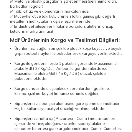
✅
Metal ve plastik parçaların işaretlenmesi (seri numaraları,
barkodlar, logolar)
✅
Tıbbi cihaz ve ekipmanların markalanması
✅ Mücevherat ve takı kutu ürünleri (altın, gümüş gibi değerli
metallerin mdf kutuların kişiselleştirmelerinde)
✅ Endüstriyel bileşenler (makine parçaları, aletlerin ahşap
kutuların markalanması)
Mdf Ürünlerinin Kargo ve Teslimat Bilgileri:
Ürünlerimiz, sağlam bir şekilde plastik köşe koyucu ve büyük
gripin patpat naylon ile paketlenerek kargoya verilmektedir.
Kargo ile gönderimlerde 1 paketin içersinde Maxsimum 3
plaka Mdf ( 27 Kg/ Ds ) Ambar ile gönderimlerde ise
Maxsimum 5 plaka Mdf ( 45 Kg / DS ) olacak şekilde
paketlenmektedir.
Kargo esnasında oluşabilecek sorunlardan (gecikme,
kırılma, çizilme, kayıp) firmamız sorumlu değildir.
Siparişleriniz sipariş sıralamasına göre işleme alınmaktadır.
Hiç bir kullanıcıya aciliyet önceliği verilmemektedir.
Siparişleriniz hafta içi ( Pazartesi - Cuma ) mesai saatleri
içersinde vermiş olduğunuz ürünler sipariş takibine
istinaden bir ertesi gün kargolanmaktadır. Cuma , Cumartesi