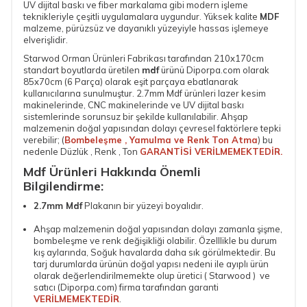
UV dijital baskı ve
fiber markalama
gibi modern işleme
teknikleriyle çeşitli uygulamalara uygundur. Yüksek kalite
MDF
malzeme, pürüzsüz ve dayanıklı yüzeyiyle hassas işlemeye
elverişlidir.
Starwod Orman Ürünleri Fabrikası tarafından 210x170cm
standart boyutlarda üretilen
mdf
ürünü Diporpa.com olarak
85x70cm (6 Parça)
olarak eşit parçaya ebatlanarak
kullanıcılarına sunulmuştur.
2.7mm Mdf
ürünleri lazer kesim
makinelerinde, CNC makinelerinde ve UV dijital baskı
sistemlerinde sorunsuz bir şekilde kullanılabilir. Ahşap
malzemenin doğal yapısından dolayı çevresel faktörlere tepki
verebilir; (
Bombeleşme , Yamulma ve Renk Ton Atma
) bu
nedenle Düzlük , Renk , Ton
GARANTİSİ VERİLMEMEKTEDİR.
Mdf Ürünleri Hakkında Önemli
Bilgilendirme:
2.7mm Mdf
Plakanın bir yüzeyi boyalıdır.
Ahşap malzemenin doğal yapısından dolayı zamanla şişme,
bombeleşme ve renk değişikliği olabilir. Özelllikle bu durum
kış aylarında, Soğuk havalarda daha sık görülmektedir. Bu
tarj durumlarda ürünün doğal yapısı nedeni ile ayıplı ürün
olarak değerlendirilmemekte olup üretici ( Starwood ) ve
satıcı (Diporpa.com) firma tarafından garanti
VERİLMEMEKTEDİR
.