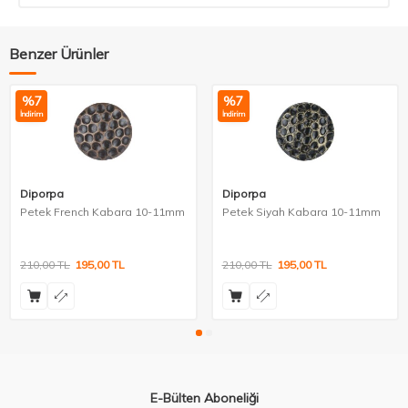
Benzer Ürünler
%
7
%
7
İndirim
İndirim
Diporpa
Diporpa
Petek French Kabara 10-11mm
Petek Siyah Kabara 10-11mm
210,00
TL
195,00
TL
210,00
TL
195,00
TL
E-Bülten Aboneliği