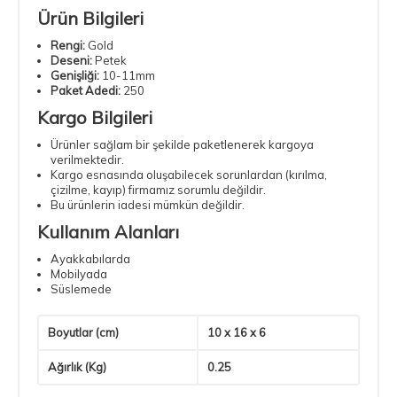
Ürün Bilgileri
Rengi:
Gold
Deseni:
Petek
Genişliği:
10-11mm
Paket Adedi:
250
Kargo Bilgileri
Ürünler sağlam bir şekilde paketlenerek kargoya
verilmektedir.
Kargo esnasında oluşabilecek sorunlardan (kırılma,
çizilme, kayıp) firmamız sorumlu değildir.
Bu ürünlerin iadesi mümkün değildir.
Kullanım Alanları
Ayakkabılarda
Mobilyada
Süslemede
Boyutlar (cm)
10 x 16 x 6
Ağırlık (Kg)
0.25