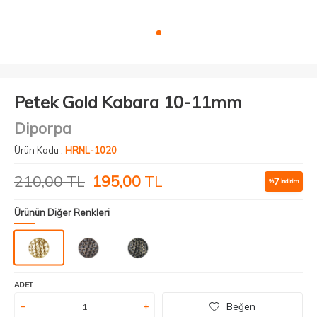
Petek Gold Kabara 10-11mm
Diporpa
Ürün Kodu :
HRNL-1020
210,00
TL
195,00
TL
7
%
İndirim
Ürünün Diğer Renkleri
ADET
Beğen