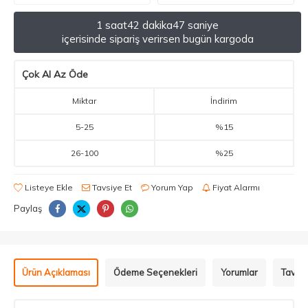
1 saat
42 dakika
46 saniye
içerisinde sipariş verirsen bugün kargoda
Çok Al Az Öde
Miktar
İndirim
5
-
25
%15
26
-
100
%25
Listeye Ekle
Tavsiye Et
Yorum Yap
Fiyat Alarmı
Paylaş
Ürün Açıklaması
Ödeme Seçenekleri
Yorumlar
Tavsiy