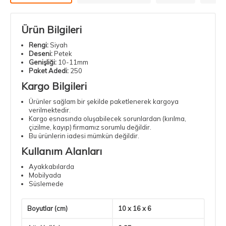
Ürün Bilgileri
Rengi:
Siyah
Deseni:
Petek
Genişliği:
10-11mm
Paket Adedi:
250
Kargo Bilgileri
Ürünler sağlam bir şekilde paketlenerek kargoya
verilmektedir.
Kargo esnasında oluşabilecek sorunlardan (kırılma,
çizilme, kayıp) firmamız sorumlu değildir.
Bu ürünlerin iadesi mümkün değildir.
Kullanım Alanları
Ayakkabılarda
Mobilyada
Süslemede
Boyutlar (cm)
10 x 16 x 6