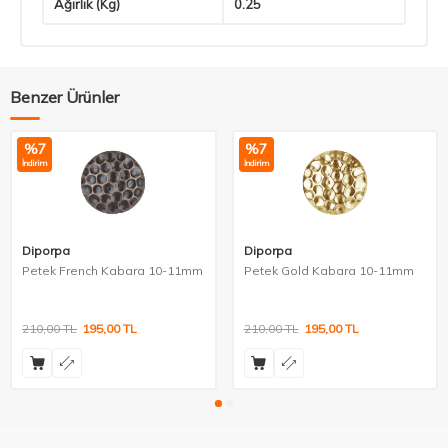
Ağırlık (Kg)
0.25
Benzer Ürünler
%
7
%
7
İndirim
İndirim
Diporpa
Diporpa
Petek French Kabara 10-11mm
Petek Gold Kabara 10-11mm
210,00
TL
195,00
TL
210,00
TL
195,00
TL