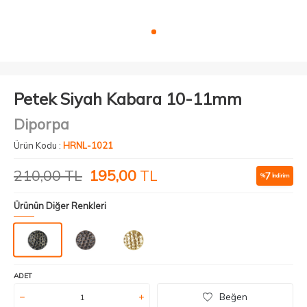
Petek Siyah Kabara 10-11mm
Diporpa
Ürün Kodu :
HRNL-1021
210,00
TL
195,00
TL
7
%
İndirim
Ürünün Diğer Renkleri
ADET
Beğen