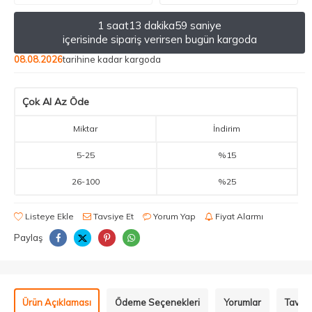
1 saat
13 dakika
59 saniye
içerisinde sipariş verirsen bugün kargoda
08.08.2026
tarihine kadar kargoda
Çok Al Az Öde
Miktar
İndirim
5
-
25
%15
26
-
100
%25
Listeye Ekle
Tavsiye Et
Yorum Yap
Fiyat Alarmı
Paylaş
Ürün Açıklaması
Ödeme Seçenekleri
Yorumlar
Tavsiy