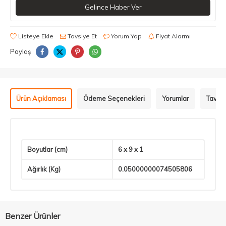
Gelince Haber Ver
Listeye Ekle
Tavsiye Et
Yorum Yap
Fiyat Alarmı
Paylaş
Ürün Açıklaması
Ödeme Seçenekleri
Yorumlar
Tavsiy
Boyutlar (cm)
6 x 9 x 1
Ağırlık (Kg)
0.05000000074505806
Benzer Ürünler