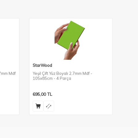
StarWood
StarW
.7mm Mdf
Yeşil Çift Yüz Boyalı 2.7mm Mdf -
Bej Çi
105x85cm - 4 Parça
105x8
695,00
TL
695,0