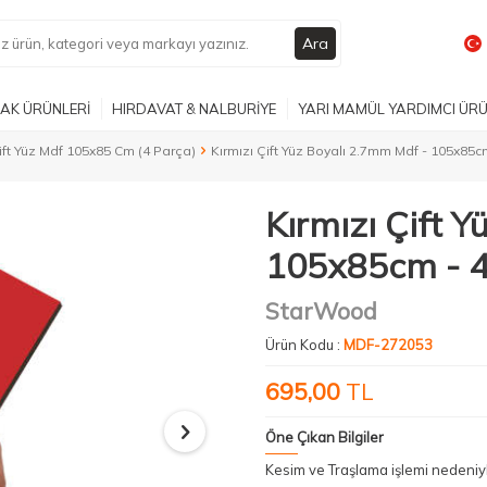
Ara
AK ÜRÜNLERİ
HIRDAVAT & NALBURİYE
YARI MAMÜL YARDIMCI ÜR
ft Yüz Mdf 105x85 Cm (4 Parça)
Kırmızı Çift Yüz Boyalı 2.7mm Mdf - 105x85c
Kırmızı Çift 
105x85cm - 4
StarWood
Ürün Kodu :
MDF-272053
695,00
TL
Öne Çıkan Bilgiler
Kesim ve Traşlama işlemi nedeni