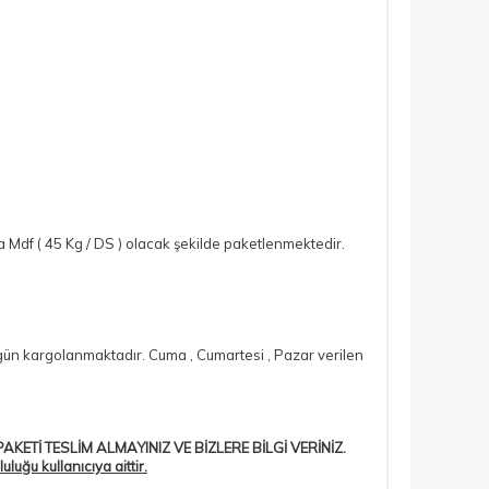
Mdf ( 45 Kg / DS ) olacak şekilde paketlenmektedir.
si gün kargolanmaktadır. Cuma , Cumartesi , Pazar verilen
AKETİ TESLİM ALMAYINIZ VE BİZLERE BİLGİ VERİNİZ.
ğu kullanıcıya aittir.