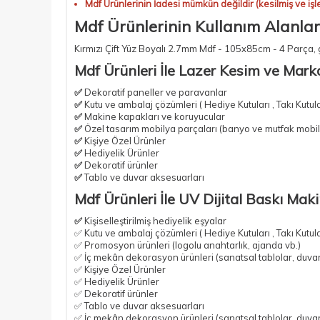
Mdf Ürünlerinin İadesi mümkün değildir (kesilmiş ve işl
Mdf Ürünlerinin Kullanım Alanları
Kırmızı Çift Yüz Boyalı 2.7mm Mdf - 105x85cm - 4 Parça
,
Mdf Ürünleri İle Lazer Kesim ve Mark
✅
Dekoratif paneller ve paravanlar
✅
Kutu ve ambalaj çözümleri ( Hediye Kutuları , Takı Kutul
✅
Makine kapakları ve koruyucular
✅
Özel tasarım mobilya parçaları
(banyo ve mutfak mobil
✅
Kişiye Özel Ürünler
✅
Hediyelik Ürünler
✅
Dekoratif ürünler
✅
Tablo ve duvar aksesuarları
Mdf Ürünleri İle UV Dijital Baskı Mak
✅
Kişiselleştirilmiş hediyelik eşyalar
✅ Kutu ve ambalaj çözümleri ( Hediye Kutuları , Takı Kutul
✅ Promosyon ürünleri (logolu anahtarlık, ajanda vb.)
✅ İç mekân dekorasyon ürünleri (sanatsal tablolar, duvar
✅ Kişiye Özel Ürünler
✅ Hediyelik Ürünler
✅ Dekoratif ürünler
✅ Tablo ve duvar aksesuarları
✅ İç mekân dekorasyon ürünleri (sanatsal tablolar, duvar