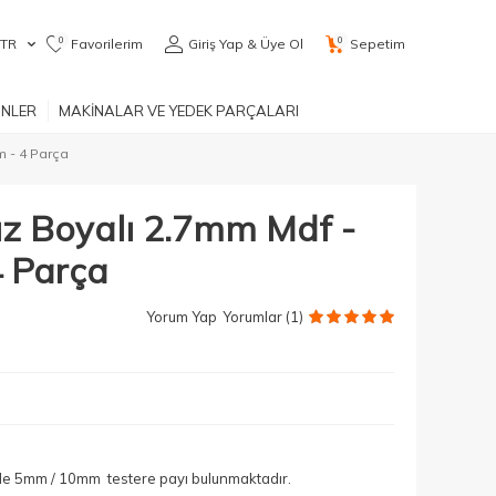
0
0
TR
Favorilerim
Giriş Yap & Üye Ol
Sepetim
ÜNLER
MAKİNALAR VE YEDEK PARÇALARI
m - 4 Parça
Yüz Boyalı 2.7mm Mdf -
 Parça
Yorum Yap
Yorumlar (1)
yle 5mm / 10mm testere payı bulunmaktadır.