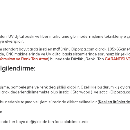
ları
, UV dijital baskı ve
fiber markalama
gibi modern işleme teknikleriyle ç
 elverişlidir.
 standart boyutlarda üretilen
mdf
ürünü Diporpa.com olarak
105x85cm (4
de, CNC makinelerinde ve UV dijital baskı sistemlerinde sorunsuz bir şeki
Yamulma ve Renk Ton Atma
) bu nedenle Düzlük , Renk , Ton
GARANTİSİ V
lgilendirme:
e, bombeleşme ve renk değişikliği olabilir. Özelllikle bu durum kış aylar
olarak değerlendirilmemekte olup üretici ( Starwood ) ve satıcı (Diporpa.c
, bu nedenle taşıma ve işlem sürecinde dikkat edilmelidir.(
Kesilen ürünlerde 
r.
tında her boya değişiklinde ton farkı olabilmektedir.