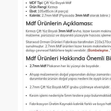
MDF Tipi:
Çift Yüz Boyalı Mdf
Ürün Rengi:
Kırmızı
Ebat:
105x85cm (4 parça)
Kalınlık:
2.7mm Mdf (Piyasada
3mm Mdf
olarak bilinir.)
Mdf Ürünlerin Açıklaması:
Kırmızı Çift Yüz Boyalı
3mm Mdf
levha,
lazer kesim makina
malzeme, pürüzsüz ve dayanıklı yüzeyiyle hassas işlemeye
Starwod Orman Ürünleri Fabrikası tarafından 210x170cm
sunulmuştur.
2.7mm Mdf
ürünleri lazer kesim makinelerin
dolayı çevresel faktörlere tepki verebilir; (
Bombeleşme , 
Mdf Ürünleri Hakkında Önemli Bi
2.7mm Mdf
Plakanın her iki yüzeyi de boyalıdır.
Ahşap malzemenin doğal yapısından dolayı zamanla şişm
durumlarda ürünün doğal yapısı nedeni ile ayıplı ürün 
2.7mm Çift Yüz Boyalı MDF
grubu çizilmeye elverişlidir
Kesim işlemi nedeniyle 5mm testere payı bulunmaktadı
Fabrikasyon Üretim Kaynaklı kalınlık farklı ve boya hat