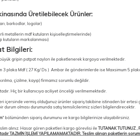
inasında Üretilebilecek Ürünler:
rı, barkodlar, logolar)
li metallerin mdf kutuların kişiselleştirmelerinde)
ap kutuların markalanması)
 Bilgileri:
 büyük gripin patpat naylon ile paketlenerek kargoya verilmektedir.
 3 plaka Mdf ( 27 Kg/ Ds ) Ambar ile gönderimlerde ise Maxsimum 5 plaka 
ılma, çizilme, kayıp) firmamız sorumlu değildir.
adır. Hiç bir kullanıcıya aciliyet önceliği verilmemektedir.
tleri içersinde vermiş olduğunuz ürünler sipariş takibine istinaden bir erte
r durum olması durumunda satış temsilcilerimiz sizleri bilgilendirecektir.
im
" bölümünden sipariş durumunu ve kargo bilgilerinize ulaşabilirsiniz.
slim alınız. Hasar gören paketleri kargo görevlisi ile
TUTANAK TUTUNUZ , P
tadır TAZMİN İŞLEMİ YAPILAMAMAKTADIR. Teslim alınan paketlerin sorumlulu