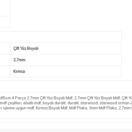
Çift Yüz Boyalı
2.7mm
Kırmızı
85cm 4 Parça 2.7mm Çift Yüz Boyalı Mdf
,
2.7mm Çift Yüz Boyalı Mdf
,
Çift 
mdf çeşitleri
,
ebatlı mdf
,
boyalı duralit
,
duralit
,
starwood
,
starwood orman ü
c işleme uygun mdf
,
Kırmızı Boyalı Mdf
,
Mdf Plaka
,
3mm Mdf Plaka
,
2.7mm 