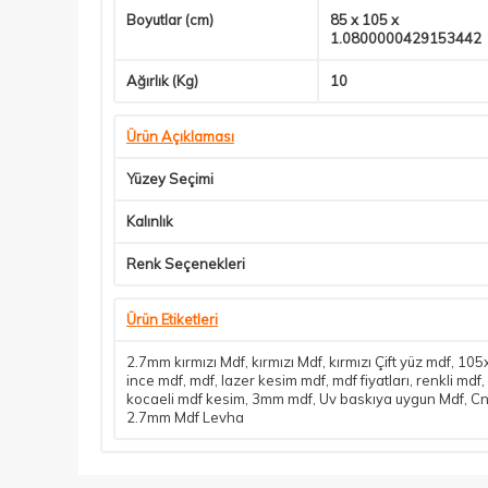
Boyutlar (cm)
85 x 105 x
1.0800000429153442
Ağırlık (Kg)
10
Ürün Açıklaması
Yüzey Seçimi
Kalınlık
Renk Seçenekleri
Ürün Etiketleri
2.7mm kırmızı Mdf
,
kırmızı Mdf
,
kırmızı Çift yüz mdf
,
105x
ince mdf
,
mdf
,
lazer kesim mdf
,
mdf fiyatları
,
renkli mdf
,
kocaeli mdf kesim
,
3mm mdf
,
Uv baskıya uygun Mdf
,
Cn
2.7mm Mdf Levha