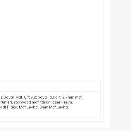
Yüz Boyalı Mdf
,
Çift yüz boyalı duralit
,
2.7mm mdf
,
rünleri
,
starwood mdf
,
fason lazer kesim
,
Mdf Plaka
,
Mdf Levha
,
3mm Mdf Levha
,