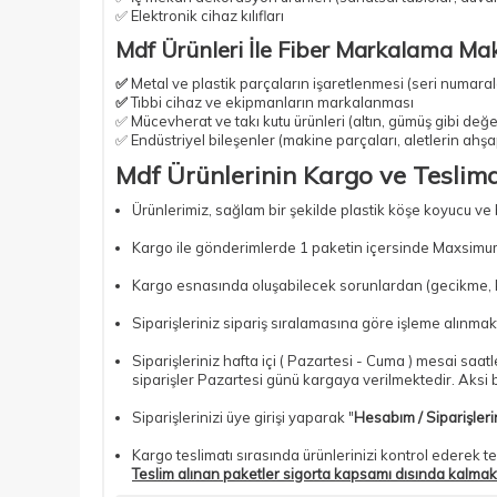
✅ Elektronik cihaz kılıfları
Mdf Ürünleri İle Fiber Markalama Mak
✅
Metal ve plastik parçaların işaretlenmesi (seri numarala
✅
Tıbbi cihaz ve ekipmanların markalanması
✅ Mücevherat ve takı kutu ürünleri (altın, gümüş gibi değer
✅ Endüstriyel bileşenler (makine parçaları, aletlerin ahş
Mdf Ürünlerinin Kargo ve Teslimat
Ürünlerimiz, sağlam bir şekilde plastik köşe koyucu ve
Kargo ile gönderimlerde 1 paketin içersinde Maxsimum
Kargo esnasında oluşabilecek sorunlardan (gecikme, kır
Siparişleriniz sipariş sıralamasına göre işleme alınmakt
Siparişleriniz hafta içi ( Pazartesi - Cuma ) mesai saa
siparişler Pazartesi günü kargaya verilmektedir. Aksi bi
Siparişlerinizi üye girişi yaparak "
Hesabım / Siparişler
Kargo teslimatı sırasında ürünlerinizi kontrol ederek te
Teslim alınan paketler sigorta kapsamı dısında kalmak