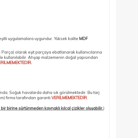
eşitli uygulamalara uygundur. Yüksek kalite
MDF
 Parça)
olarak eşit parçaya ebatlanarak kullanıcılarına
lde kullanılabilir. Ahşap malzemenin doğal yapısından
ERİLMEMEKTEDİR.
ında, Soğuk havalarda daha sık görülmektedir. Bu tarj
om) firma tarafından garanti
VERİLMEMEKTEDİR
.
bir birine sürtünmeden kaynaklı kılcal çizikler oluşabilir.
)