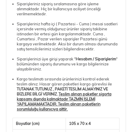
Siparişleriniz sipariş sıralamasına göre işleme
alınmaktadır. Hiç bir kullanıcıya aciliyet önceliği
verilmemektedir.
Siparişleriniz hafta içi ( Pazartesi - Cuma ) mesai saatleri
içersinde vermiş olduğunuz ürünler sipariş takibine
istinaden bir ertesi gün kargolanmaktadır. Cuma ,
Cumartesi , Pazar verilen siparişler Pazartesi günü
kargaya verilmektedir. Aksi bir durum olması durumunda
satış temsilcilerimiz sizleri bilgilendirecektir.
Siparişlerinizi üye girişi yaparak "
Hesabım / Siparişlerim
"
bölümünden sipariş durumunu ve kargo bilgilerinize
ulaşabilirsiniz.
Kargo teslimatı sırasında ürünlerinizi kontrol ederek
teslim alınız. Hasar gören paketleri kargo görevlisi ile
TUTANAK TUTUNUZ , PAKETİ TESLİM ALMAYINIZ VE
BİZLERE BİLGİ VERİNİZ.
Teslim alınan paketler sigorta
kapsamı dışında kalmaktadır TAZMİN İŞLEMİ
YAPILAMAMAKTADIR. Teslim alınan paketlerin
sorumluluğu kullanıcıya aittir.
Boyutlar (cm)
105 x 70 x 4