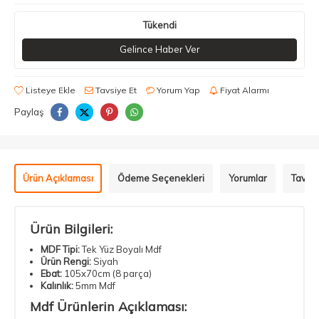
Tükendi
Gelince Haber Ver
Listeye Ekle
Tavsiye Et
Yorum Yap
Fiyat Alarmı
Paylaş
Ürün Açıklaması
Ödeme Seçenekleri
Yorumlar
Tavsiy
Ürün Bilgileri:
MDF Tipi:
Tek Yüz Boyalı Mdf
Ürün Rengi:
Siyah
Ebat:
105x70cm (8 parça)
Kalınlık:
5mm Mdf
Mdf Ürünlerin Açıklaması: