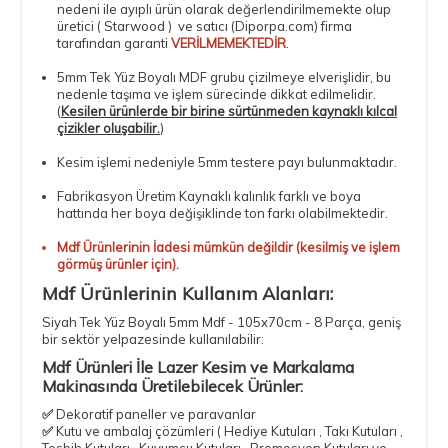
nedeni ile ayıplı ürün olarak değerlendirilmemekte olup
üretici ( Starwood ) ve satıcı (Diporpa.com) firma
tarafından garanti
VERİLMEMEKTEDİR
.
5mm Tek Yüz Boyalı MDF
grubu çizilmeye elverişlidir, bu
nedenle taşıma ve işlem sürecinde dikkat edilmelidir.
(
Kesilen ürünlerde bir birine sürtünmeden kaynaklı kılcal
çizikler oluşabilir.
)
Kesim işlemi nedeniyle 5mm testere payı bulunmaktadır.
Fabrikasyon Üretim Kaynaklı kalınlık farklı ve boya
hattında her boya değişiklinde ton farkı olabilmektedir.
Mdf Ürünlerinin İadesi mümkün değildir (kesilmiş ve işlem
görmüş ürünler için).
Mdf Ürünlerinin Kullanım Alanları:
Siyah Tek Yüz Boyalı 5mm Mdf - 105x70cm - 8 Parça
, geniş
bir sektör yelpazesinde kullanılabilir:
Mdf Ürünleri İle Lazer Kesim ve Markalama
Makinasında Üretilebilecek Ürünler:
✅
Dekoratif paneller ve paravanlar
✅
Kutu ve ambalaj çözümleri ( Hediye Kutuları , Takı Kutuları ,
Tesbih Kutuları , Kuyumcu Kutuları , Promosyon Kutuları ve