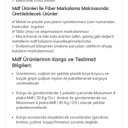
✅ Elektronik cihaz kılıfları
Mdf Ürünleri İle Fiber Markalama Makinasında
Üretilebilecek Ürünler:
✅
Metal ve plastik parçaların işaretlenmesi (seri numaraları,
barkodlar, logolar)
✅
Tıbbi cihaz ve ekipmanların markalanması
✅ Mücevherat ve takı kutu ürünleri (altın, gümüş gibi değerli
metallerin mdf kutuların kişiselleştirmelerinde)
✅ Endüstriyel bileşenler (makine parçaları, aletlerin ahşap
kutuların markalanması)
Mdf Ürünlerinin Kargo ve Teslimat
Bilgileri:
Ürünlerimiz, sağlam bir şekilde plastik köşe koyucu ve
büyük gripin patpat naylon ile paketlenerek kargoya
verilmektedir.
Kargo ile gönderimlerde 1 paketin içersinde Maxsimum 4
plaka Mdf ( 30 Kg/ Ds ) Ambar ile gönderimlerde ise
Maxsimum 6 plaka Mdf ( 45 Kg / DS ) olacak şekilde
paketlenmektedir.
Kargo esnasında oluşabilecek sorunlardan (gecikme,
kırılma, çizilme, kayıp) firmamız sorumlu değildir.