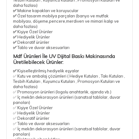
daha fazlası)
✅
Makine kapakları ve koruyucular
✅
Özel tasarım mobilya parçaları
(banyo ve mutfak
mobilyası, döşeme,pencere,merdiven ve mimari kalıp ve
daha fazlası)
✅
Kişiye Özel Ürünler
✅
Hediyelik Ürünler
✅
Dekoratif ürünler
✅
Tablo ve duvar aksesuarları
Mdf Ürünleri İle UV Dijital Baskı Makinasında
Üretilebilecek Ürünler:
✅
Kişiselleştirilmiş hediyelik eşyalar
✅ Kutu ve ambalaj çözümleri ( Hediye Kutuları , Takı Kutuları ,
Tesbih Kutuları , Kuyumcu Kutuları , Promosyon Kutuları ve
daha fazlası)
✅ Promosyon ürünleri (logolu anahtarlık, ajanda vb.)
✅ İç mekân dekorasyon ürünleri (sanatsal tablolar, duvar
panoları)
✅ Kişiye Özel Ürünler
✅ Hediyelik Ürünler
✅ Dekoratif ürünler
✅ Tablo ve duvar aksesuarları
✅ İç mekân dekorasyon ürünleri (sanatsal tablolar, duvar
panoları)