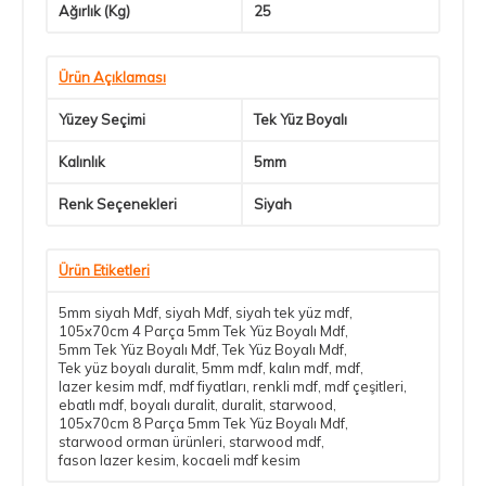
Ağırlık (Kg)
25
Ürün Açıklaması
Yüzey Seçimi
Tek Yüz Boyalı
Kalınlık
5mm
Renk Seçenekleri
Siyah
Ürün Etiketleri
5mm siyah Mdf
,
siyah Mdf
,
siyah tek yüz mdf
,
105x70cm 4 Parça 5mm Tek Yüz Boyalı Mdf
,
5mm Tek Yüz Boyalı Mdf
,
Tek Yüz Boyalı Mdf
,
Tek yüz boyalı duralit
,
5mm mdf
,
kalın mdf
,
mdf
,
lazer kesim mdf
,
mdf fiyatları
,
renkli mdf
,
mdf çeşitleri
,
ebatlı mdf
,
boyalı duralit
,
duralit
,
starwood
,
105x70cm 8 Parça 5mm Tek Yüz Boyalı Mdf
,
starwood orman ürünleri
,
starwood mdf
,
fason lazer kesim
,
kocaeli mdf kesim