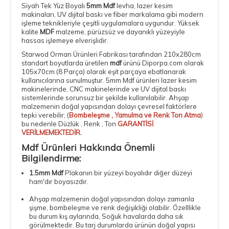
Siyah Tek Yüz Boyalı
5mm Mdf
levha,
lazer kesim
makinaları
, UV dijital baskı ve
fiber markalama
gibi modern
işleme teknikleriyle çeşitli uygulamalara uygundur. Yüksek
kalite
MDF
malzeme, pürüzsüz ve dayanıklı yüzeyiyle
hassas işlemeye elverişlidir.
Starwod Orman Ürünleri Fabrikası tarafından 210x280cm
standart boyutlarda üretilen
mdf
ürünü Diporpa.com olarak
105x70cm (8 Parça)
olarak eşit parçaya ebatlanarak
kullanıcılarına sunulmuştur.
5mm Mdf
ürünleri lazer kesim
makinelerinde, CNC makinelerinde ve UV dijital baskı
sistemlerinde sorunsuz bir şekilde kullanılabilir. Ahşap
malzemenin doğal yapısından dolayı çevresel faktörlere
tepki verebilir; (
Bombeleşme , Yamulma ve Renk Ton Atma
)
bu nedenle Düzlük , Renk , Ton
GARANTİSİ
VERİLMEMEKTEDİR.
Mdf Ürünleri Hakkında Önemli
Bilgilendirme:
1.5mm Mdf
Plakanın bir yüzeyi boyalıdır diğer düzeyi
ham'dır boyasızdır.
Ahşap malzemenin doğal yapısından dolayı zamanla
şişme, bombeleşme ve renk değişikliği olabilir. Özelllikle
bu durum kış aylarında, Soğuk havalarda daha sık
görülmektedir. Bu tarj durumlarda ürünün doğal yapısı