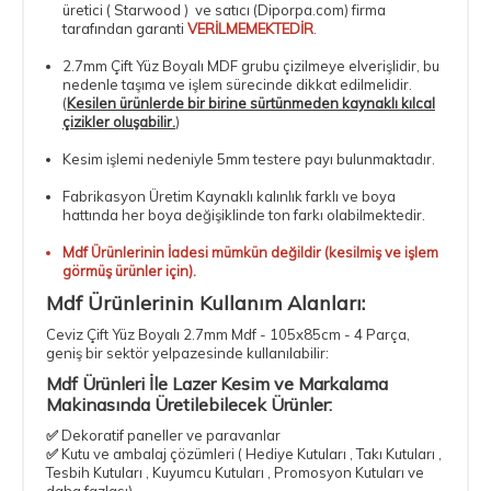
üretici ( Starwood ) ve satıcı (Diporpa.com) firma
tarafından garanti
VERİLMEMEKTEDİR
.
2.7mm Çift Yüz Boyalı MDF
grubu çizilmeye elverişlidir, bu
nedenle taşıma ve işlem sürecinde dikkat edilmelidir.
(
Kesilen ürünlerde bir birine sürtünmeden kaynaklı kılcal
çizikler oluşabilir.
)
Kesim işlemi nedeniyle 5mm testere payı bulunmaktadır.
Fabrikasyon Üretim Kaynaklı kalınlık farklı ve boya
hattında her boya değişiklinde ton farkı olabilmektedir.
Mdf Ürünlerinin İadesi mümkün değildir (kesilmiş ve işlem
görmüş ürünler için).
Mdf Ürünlerinin Kullanım Alanları:
Ceviz Çift Yüz Boyalı 2.7mm Mdf - 105x85cm - 4 Parça
,
geniş bir sektör yelpazesinde kullanılabilir:
Mdf Ürünleri İle Lazer Kesim ve Markalama
Makinasında Üretilebilecek Ürünler:
✅
Dekoratif paneller ve paravanlar
✅
Kutu ve ambalaj çözümleri ( Hediye Kutuları , Takı Kutuları ,
Tesbih Kutuları , Kuyumcu Kutuları , Promosyon Kutuları ve
daha fazlası)