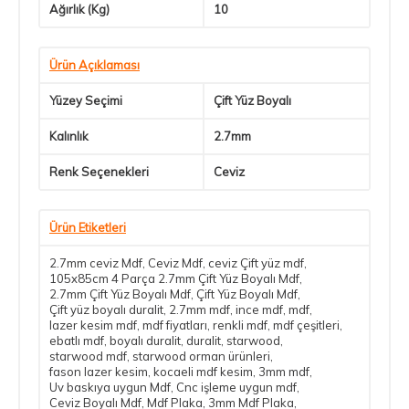
Ağırlık (Kg)
10
Ürün Açıklaması
Yüzey Seçimi
Çift Yüz Boyalı
Kalınlık
2.7mm
Renk Seçenekleri
Ceviz
Ürün Etiketleri
2.7mm ceviz Mdf
,
Ceviz Mdf
,
ceviz Çift yüz mdf
,
105x85cm 4 Parça 2.7mm Çift Yüz Boyalı Mdf
,
2.7mm Çift Yüz Boyalı Mdf
,
Çift Yüz Boyalı Mdf
,
Çift yüz boyalı duralit
,
2.7mm mdf
,
ince mdf
,
mdf
,
lazer kesim mdf
,
mdf fiyatları
,
renkli mdf
,
mdf çeşitleri
,
ebatlı mdf
,
boyalı duralit
,
duralit
,
starwood
,
starwood mdf
,
starwood orman ürünleri
,
fason lazer kesim
,
kocaeli mdf kesim
,
3mm mdf
,
Uv baskıya uygun Mdf
,
Cnc işleme uygun mdf
,
Ceviz Boyalı Mdf
,
Mdf Plaka
,
3mm Mdf Plaka
,