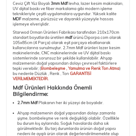
Ceviz Çift Yüz Boyalı
3mm Mdf
levha,
lazer kesim makinaları
,
UV dijital baskı ve
fiber markalama
gibi modern işleme
teknikleriyle çeşitli uygulamalara uygundur. Yüksek kalite
MDF
malzeme, pürüzsüz ve dayanıklı yüzeyiyle hassas
işlemeye elverişlidir.
Starwod Orman Ürünleri Fabrikası tarafından 210x170cm
standart boyutlarda üretilen
mdf
ürünü Diporpa.com olarak
105x85cm (4 Parça)
olarak eşit parçaya ebatlanarak
kullanıcılarına sunulmuştur.
2.7mm Mdf
ürünleri lazer kesim
makinelerinde, CNC makinelerinde ve UV dijital baskı
sistemlerinde sorunsuz bir şekilde kullanılabilir. Ahşap
malzemenin doğal yapısından dolayı çevresel faktörlere
tepki verebilir; (
Bombeleşme , Yamulma ve Renk Ton Atma
)
bu nedenle Düzlük , Renk , Ton
GARANTİSİ
VERİLMEMEKTEDİR.
Mdf Ürünleri Hakkında Önemli
Bilgilendirme:
2.7mm Mdf
Plakanın her iki yüzeyi de boyalıdır.
Ahşap malzemenin doğal yapısından dolayı zamanla
şişme, bombeleşme ve renk değişikliği olabilir. Özelllikle
bu durum kış aylarında, Soğuk havalarda daha sık
görülmektedir. Bu tarj durumlarda ürünün doğal yapısı
nedeni ile ayıplı ürün olarak değerlendirilmemekte olup