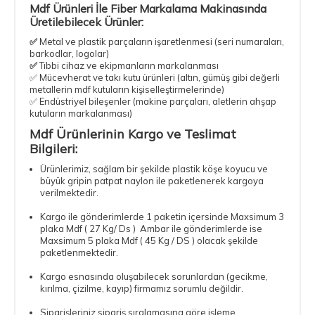
Mdf Ürünleri İle Fiber Markalama Makinasında
Üretilebilecek Ürünler:
✅
Metal ve plastik parçaların işaretlenmesi (seri numaraları,
barkodlar, logolar)
✅
Tıbbi cihaz ve ekipmanların markalanması
✅ Mücevherat ve takı kutu ürünleri (altın, gümüş gibi değerli
metallerin mdf kutuların kişiselleştirmelerinde)
✅ Endüstriyel bileşenler (makine parçaları, aletlerin ahşap
kutuların markalanması)
Mdf Ürünlerinin Kargo ve Teslimat
Bilgileri:
Ürünlerimiz, sağlam bir şekilde plastik köşe koyucu ve
büyük gripin patpat naylon ile paketlenerek kargoya
verilmektedir.
Kargo ile gönderimlerde 1 paketin içersinde Maxsimum 3
plaka Mdf ( 27 Kg/ Ds ) Ambar ile gönderimlerde ise
Maxsimum 5 plaka Mdf ( 45 Kg / DS ) olacak şekilde
paketlenmektedir.
Kargo esnasında oluşabilecek sorunlardan (gecikme,
kırılma, çizilme, kayıp) firmamız sorumlu değildir.
Siparişleriniz sipariş sıralamasına göre işleme