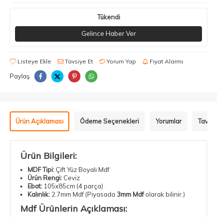
Tükendi
Gelince Haber Ver
Listeye Ekle
Tavsiye Et
Yorum Yap
Fiyat Alarmı
Paylaş
Ürün Açıklaması
Ödeme Seçenekleri
Yorumlar
Tavsiy
Ürün Bilgileri:
MDF Tipi:
Çift Yüz Boyalı Mdf
Ürün Rengi:
Ceviz
Ebat:
105x85cm (4 parça)
Kalınlık:
2.7mm Mdf (Piyasada
3mm Mdf
olarak bilinir.)
Mdf Ürünlerin Açıklaması: