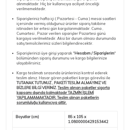
alınmaktadır. Hiç bir kullanıcıya aciliyet önceliği
verilmemektedir.
Siparişleriniz hafta içi ( Pazartesi - Cuma ) mesai saatleri
içersinde vermiş olduğunuz ürünler sipariş takibine
istinaden bir ertesi gün kargolanmaktadır. Cuma ,
Cumartesi , Pazar verilen siparişler Pazartesi günü
kargaya verilmektedir. Aksi bir durum olması durumunda
satış temsilcilerimiz sizleri bilgilendirecektir.
Siparişlerinizi üye girişi yaparak "
Hesabım / Siparişlerim
"
bölümünden sipariş durumunu ve kargo bilgilerinize
ulaşabilirsiniz.
Kargo teslimatı sırasında ürünlerinizi kontrol ederek
teslim alınız. Hasar gören paketleri kargo görevlisi ile
TUTANAK TUTUNUZ , PAKETİ TESLİM ALMAYINIZ VE
BİZLERE BİLGİ VERİNİZ.
Teslim alınan paketler sigorta
kapsamı dışında kalmaktadır TAZMİN İŞLEMİ
YAPILAMAMAKTADIR. Teslim alınan paketlerin
sorumluluğu kullanıcıya aittir.
Boyutlar (cm)
85 x 105 x
1.0800000429153442