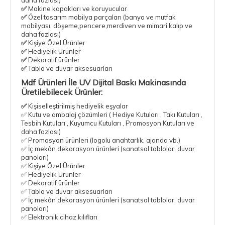
✅
Makine kapakları ve koruyucular
✅
Özel tasarım mobilya parçaları
(banyo ve mutfak
mobilyası, döşeme,pencere,merdiven ve mimari kalıp ve
daha fazlası)
✅
Kişiye Özel Ürünler
✅
Hediyelik Ürünler
✅
Dekoratif ürünler
✅
Tablo ve duvar aksesuarları
Mdf Ürünleri İle UV Dijital Baskı Makinasında
Üretilebilecek Ürünler:
✅
Kişiselleştirilmiş hediyelik eşyalar
✅ Kutu ve ambalaj çözümleri ( Hediye Kutuları , Takı Kutuları ,
Tesbih Kutuları , Kuyumcu Kutuları , Promosyon Kutuları ve
daha fazlası)
✅ Promosyon ürünleri (logolu anahtarlık, ajanda vb.)
✅ İç mekân dekorasyon ürünleri (sanatsal tablolar, duvar
panoları)
✅ Kişiye Özel Ürünler
✅ Hediyelik Ürünler
✅ Dekoratif ürünler
✅ Tablo ve duvar aksesuarları
✅ İç mekân dekorasyon ürünleri (sanatsal tablolar, duvar
panoları)
✅ Elektronik cihaz kılıfları