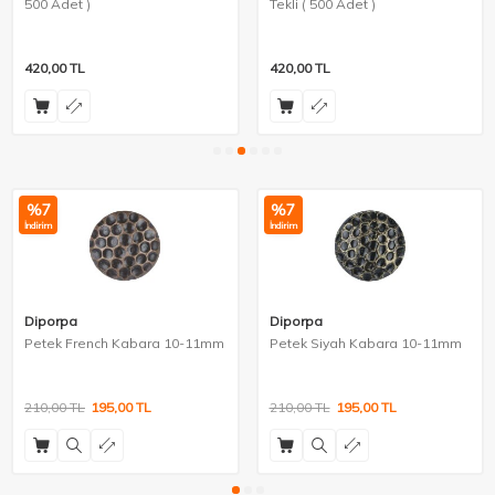
500 Adet )
Tekli ( 500 Adet )
420,00
TL
420,00
TL
%
7
%
7
İndirim
İndirim
Diporpa
Diporpa
Petek French Kabara 10-11mm
Petek Siyah Kabara 10-11mm
210,00
TL
195,00
TL
210,00
TL
195,00
TL