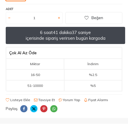
ADET
Beğen
6 saat
41 dakika
37 saniye
içerisinde sipariş verirsen bugün kargoda
Çok Al Az Öde
Miktar
İndirim
16
-
50
%2.5
51
-
10000
%5
Listeye Ekle
Tavsiye Et
Yorum Yap
Fiyat Alarmı
Paylaş