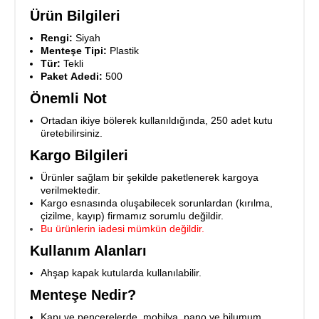
Ürün Bilgileri
Rengi:
Siyah
Menteşe Tipi:
Plastik
Tür:
Tekli
Paket Adedi:
500
Önemli Not
Ortadan ikiye bölerek kullanıldığında, 250 adet kutu
üretebilirsiniz.
Kargo Bilgileri
Ürünler sağlam bir şekilde paketlenerek kargoya
verilmektedir.
Kargo esnasında oluşabilecek sorunlardan (kırılma,
çizilme, kayıp) firmamız sorumlu değildir.
Bu ürünlerin iadesi mümkün değildir.
Kullanım Alanları
Ahşap kapak kutularda kullanılabilir.
Menteşe Nedir?
Kapı ve pencerelerde, mobilya, pano ve bilumum