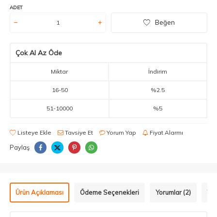
ADET
Beğen
Çok Al Az Öde
Miktar
İndirim
16
-
50
%2.5
51
-
10000
%5
Listeye Ekle
Tavsiye Et
Yorum Yap
Fiyat Alarmı
Paylaş
Ürün Açıklaması
Ödeme Seçenekleri
Yorumlar (2)
Tav