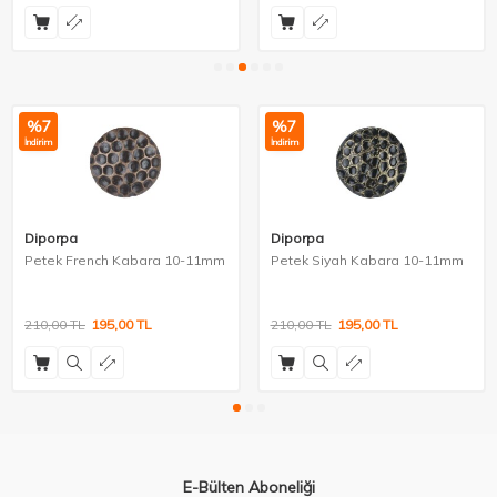
%
7
%
7
İndirim
İndirim
Diporpa
Diporpa
Petek French Kabara 10-11mm
Petek Siyah Kabara 10-11mm
210,00
TL
195,00
TL
210,00
TL
195,00
TL
E-Bülten Aboneliği