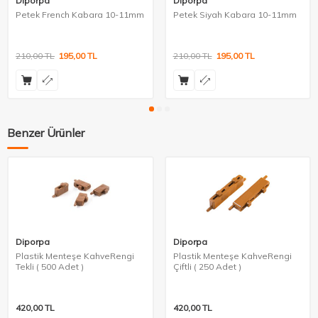
Diporpa
Diporpa
Petek French Kabara 10-11mm
Petek Siyah Kabara 10-11mm
210,00
TL
195,00
TL
210,00
TL
195,00
TL
Benzer Ürünler
Diporpa
Diporpa
Plastik Menteşe KahveRengi
Plastik Menteşe KahveRengi
Tekli ( 500 Adet )
Çiftli ( 250 Adet )
420,00
TL
420,00
TL